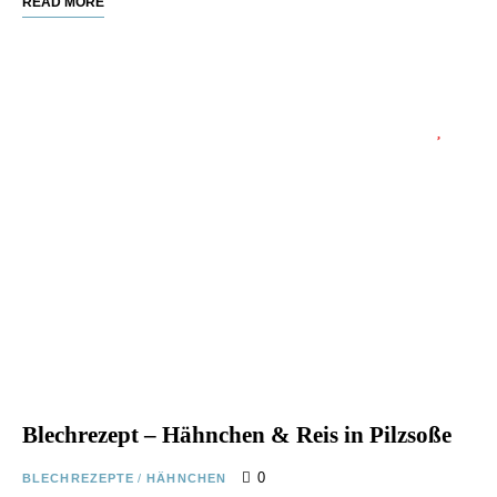
READ MORE
Blechrezept – Hähnchen & Reis in Pilzsoße
0
BLECHREZEPTE
/
HÄHNCHEN