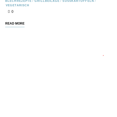
BLECHREZEPTE
/
GRILLBEILAGE
/
SÜSSKARTOFFELN
/
VEGETARISCH
0
READ MORE