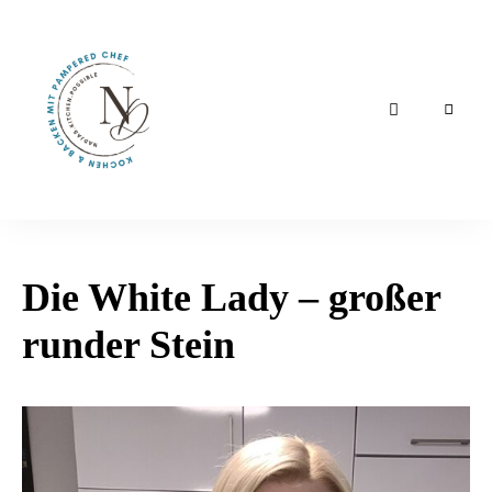
Schnelle,
nadjas.kitchen.possible
einfache
und
leckere
Rezepte
Die White Lady – großer
runder Stein