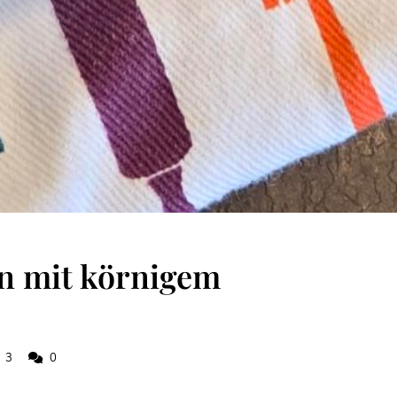
n mit körnigem
3
0