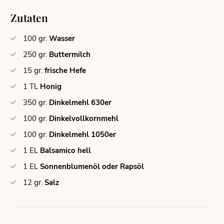
Zutaten
100
gr.
Wasser
250
gr.
Buttermilch
15
gr.
frische Hefe
1
TL
Honig
350
gr.
Dinkelmehl 630er
100
gr.
Dinkelvollkornmehl
100
gr.
Dinkelmehl 1050er
1
EL
Balsamico hell
1
EL
Sonnenblumenöl oder Rapsöl
12
gr.
Salz