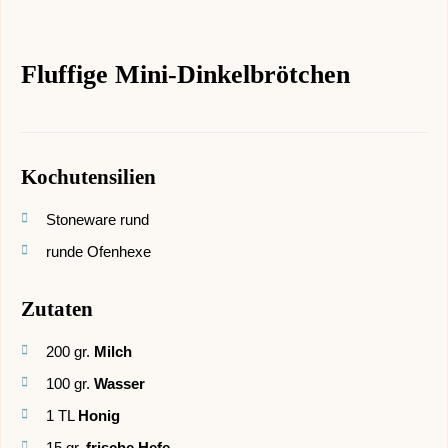
Fluffige Mini-Dinkelbrötchen
Kochutensilien
Stoneware rund
runde Ofenhexe
Zutaten
200
gr.
Milch
100
gr.
Wasser
1
TL
Honig
15
gr.
frische Hefe