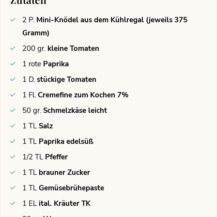
2
P.
Mini-Knödel aus dem Kühlregal (jeweils 375
Gramm)
200
gr.
kleine Tomaten
1
rote
Paprika
1
D.
stückige Tomaten
1
Fl.
Cremefine zum Kochen 7%
50
gr.
Schmelzkäse leicht
1
TL
Salz
1
TL
Paprika edelsüß
1/2
TL
Pfeffer
1
TL
brauner Zucker
1
TL
Gemüsebrühepaste
1
EL
ital. Kräuter TK