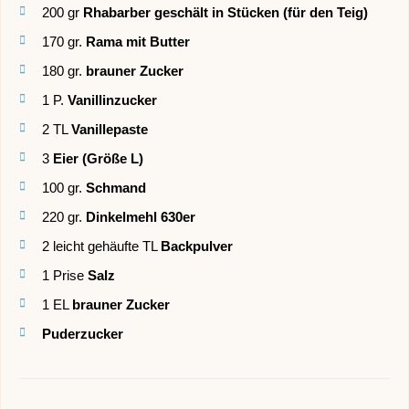
200
gr
Rhabarber geschält in Stücken (für den Teig)
170
gr.
Rama mit Butter
180
gr.
brauner Zucker
1
P.
Vanillinzucker
2
TL
Vanillepaste
3
Eier (Größe L)
100
gr.
Schmand
220
gr.
Dinkelmehl 630er
2
leicht gehäufte TL
Backpulver
1
Prise
Salz
1
EL
brauner Zucker
Puderzucker