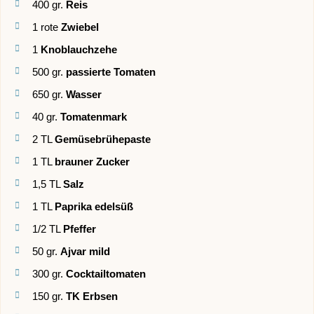
400
gr.
Reis
1
rote
Zwiebel
1
Knoblauchzehe
500
gr.
passierte Tomaten
650
gr.
Wasser
40
gr.
Tomatenmark
2
TL
Gemüsebrühepaste
1
TL
brauner Zucker
1,5
TL
Salz
1
TL
Paprika edelsüß
1/2
TL
Pfeffer
50
gr.
Ajvar mild
300
gr.
Cocktailtomaten
150
gr.
TK Erbsen