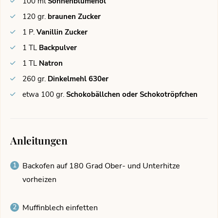
100
ml
Sonnenblumenöl
120
gr.
braunen Zucker
1
P.
Vanillin Zucker
1
TL
Backpulver
1
TL
Natron
260
gr.
Dinkelmehl 630er
etwa 100
gr.
Schokobällchen oder Schokotröpfchen
Anleitungen
Backofen auf 180 Grad Ober- und Unterhitze
vorheizen
Muffinblech einfetten