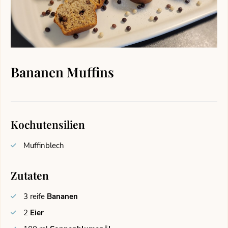
Bananen Muffins
Kochutensilien
Muffinblech
Zutaten
3
reife
Bananen
2
Eier