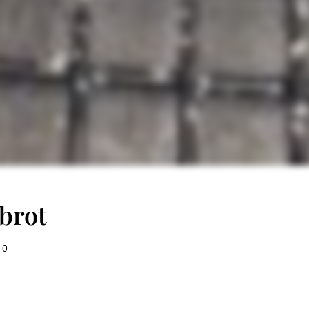
brot
0