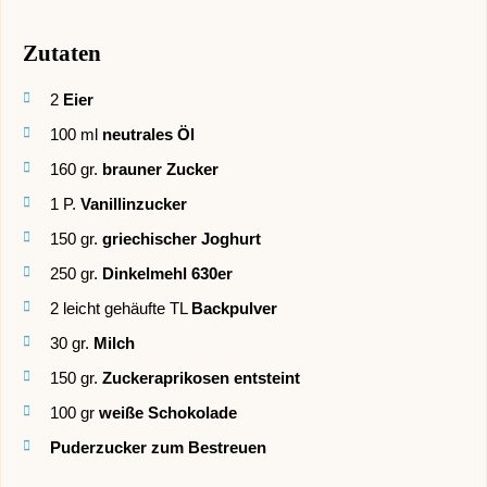
Zutaten
2
Eier
100
ml
neutrales Öl
160
gr.
brauner Zucker
1
P.
Vanillinzucker
150
gr.
griechischer Joghurt
250
gr.
Dinkelmehl 630er
2
leicht gehäufte TL
Backpulver
30
gr.
Milch
150
gr.
Zuckeraprikosen entsteint
100
gr
weiße Schokolade
Puderzucker zum Bestreuen