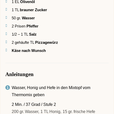
1
EL
Olivenöl
1
TL
brauner Zucker
50
gr.
Wasser
2
Prisen
Pfeffer
1/2 – 1
TL
Salz
2
gehäufte TL
Pizzagewürz
Käse nach Wunsch
Anleitungen
Wasser, Honig und Hefe in den Mixtopf vom
Thermomix geben
2 Min. / 37 Grad / Stufe 2
200 gr. Wasser,
1 TL Honig,
15 gr. frische Hefe