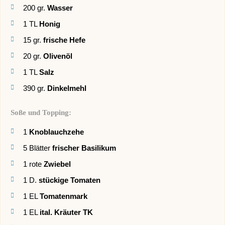
200
gr.
Wasser
1
TL
Honig
15
gr.
frische Hefe
20
gr.
Olivenöl
1
TL
Salz
390
gr.
Dinkelmehl
Soße und Topping:
1
Knoblauchzehe
5
Blätter
frischer Basilikum
1
rote
Zwiebel
1
D.
stückige Tomaten
1
EL
Tomatenmark
1
EL
ital. Kräuter TK