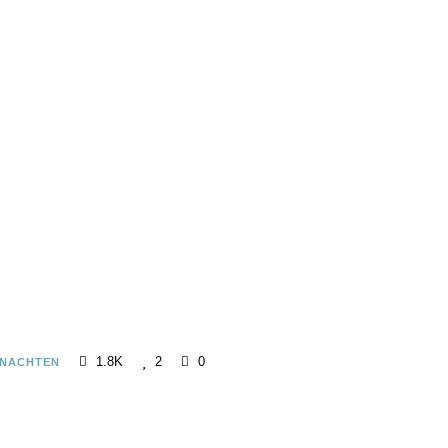
1.8K
2
0
HNACHTEN