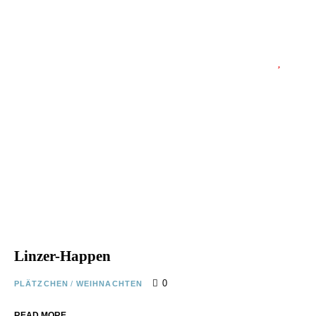
Linzer-Happen
0
PLÄTZCHEN
/
WEIHNACHTEN
READ MORE