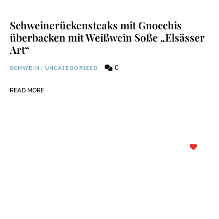
Schweinerückensteaks mit Gnocchis
überbacken mit Weißwein Soße „Elsässer
Art“
0
SCHWEIN
/
UNCATEGORIZED
READ MORE