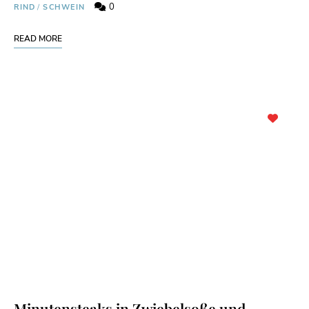
0
RIND
/
SCHWEIN
READ MORE
Minutensteaks in Zwiebelsoße und