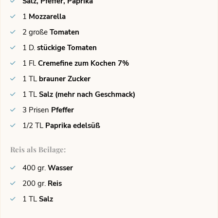
Salz, Pfeffer, Paprika
1
Mozzarella
2
große
Tomaten
1
D.
stückige Tomaten
1
Fl.
Cremefine zum Kochen 7%
1
TL
brauner Zucker
1
TL
Salz (mehr nach Geschmack)
3
Prisen
Pfeffer
1/2
TL
Paprika edelsüß
Reis als Beilage:
400
gr.
Wasser
200
gr.
Reis
1
TL
Salz