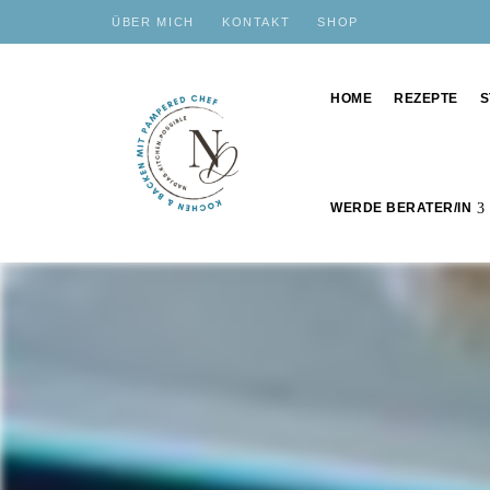
ÜBER MICH
KONTAKT
SHOP
HOME
REZEPTE
S
WERDE BERATER/IN
Schnelle,
nadjas.kitchen.possible
einfache
und
leckere
Rezepte