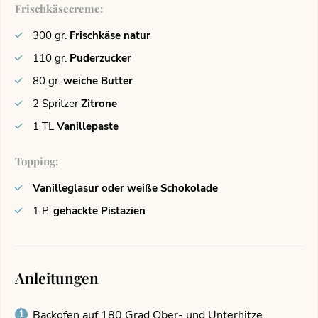
Frischkäsecreme:
300
gr.
Frischkäse natur
110
gr.
Puderzucker
80
gr.
weiche Butter
2
Spritzer
Zitrone
1
TL
Vanillepaste
Topping:
Vanilleglasur oder weiße Schokolade
1
P.
gehackte Pistazien
Anleitungen
Backofen auf 180 Grad Ober- und Unterhitze