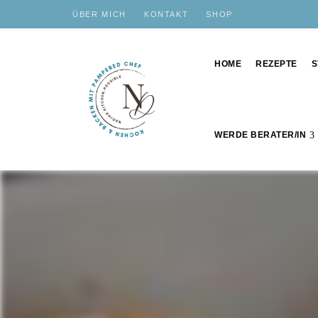
ÜBER MICH
KONTAKT
SHOP
HOME
REZEPTE
S
WERDE BERATER/IN
Schnelle,
nadjas.kitchen.possible
einfache
und
leckere
Rezepte