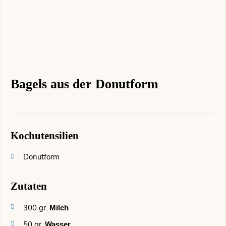
Bagels aus der Donutform
Kochutensilien
Donutform
Zutaten
300
gr.
Milch
50
gr.
Wasser