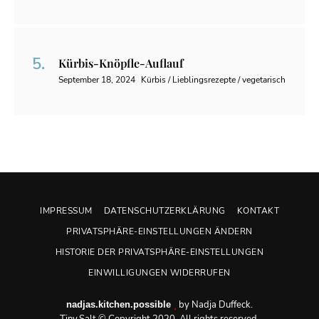
Kürbis-Knöpfle-Auflauf
September 18, 2024
Kürbis / Lieblingsrezepte / vegetarisch
IMPRESSUM
DATENSCHUTZERKLÄRUNG
KONTAKT
PRIVATSPHÄRE-EINSTELLUNGEN ÄNDERN
HISTORIE DER PRIVATSPHÄRE-EINSTELLUNGEN
EINWILLIGUNGEN WIDERRUFEN
by Nadja Duffeck.
nadjas.kitchen.possible
Tiny.Salt © Copyright 2020. All rights reserved.