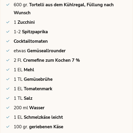
600
gr.
Tortelli aus dem Kühlregal, Füllung nach
Wunsch
1
Zucchini
1-2
Spitzpaprika
Cocktailtomaten
etwas
Gemüseallrounder
2
Fl.
Cremefine zum Kochen 7 %
1
EL
Mehl
1
TL
Gemüsebrühe
1
EL
Tomatenmark
1
TL
Salz
200
ml
Wasser
1
EL
Schmelzkäse leicht
100
gr.
geriebenen Käse