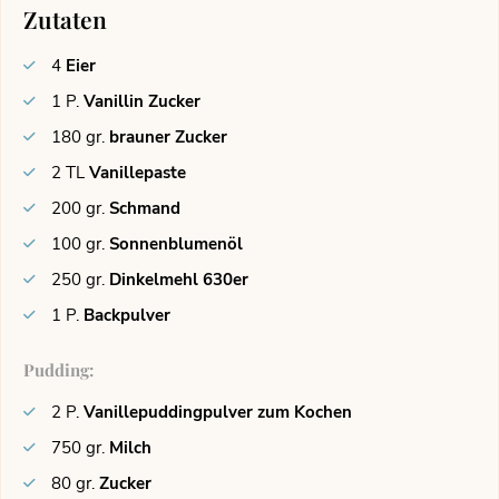
Zutaten
4
Eier
1
P.
Vanillin Zucker
180
gr.
brauner Zucker
2
TL
Vanillepaste
200
gr.
Schmand
100
gr.
Sonnenblumenöl
250
gr.
Dinkelmehl 630er
1
P.
Backpulver
Pudding:
2
P.
Vanillepuddingpulver zum Kochen
750
gr.
Milch
80
gr.
Zucker