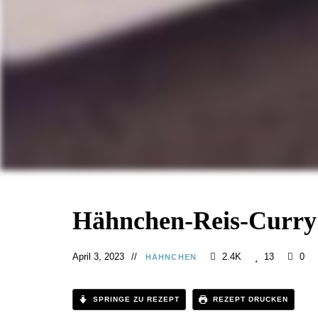
Hähnchen-Reis-Curry
April 3, 2023
2.4K
13
0
HÄHNCHEN
SPRINGE ZU REZEPT
REZEPT DRUCKEN