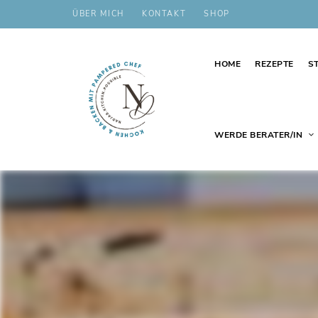
ÜBER MICH
KONTAKT
SHOP
HOME
REZEPTE
S
WERDE BERATER/IN
Schnelle,
nadjas.kitchen.possible
einfache
und
leckere
Rezepte