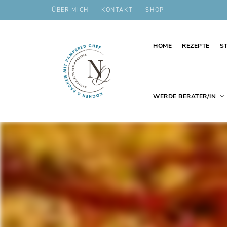
ÜBER MICH
KONTAKT
SHOP
HOME
REZEPTE
S
WERDE BERATER/IN
Schnelle,
nadjas.kitchen.possible
einfache
und
leckere
Rezepte