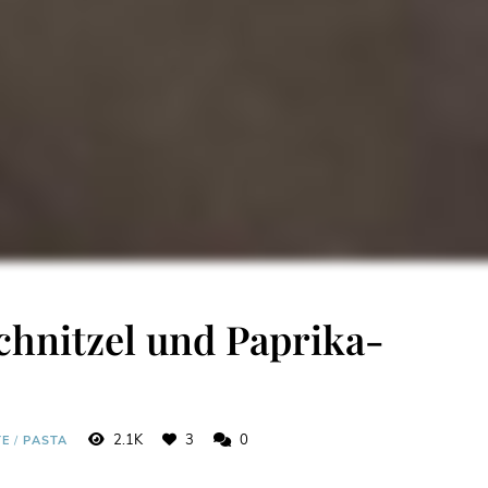
chnitzel und Paprika-
2.1K
3
0
TE
/
PASTA