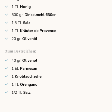
1
TL
Honig
500
gr.
Dinkelmehl 630er
1,5
TL
Salz
1
TL
Kräuter de Provence
20
gr.
Olivenöl
Zum Bestreichen:
40
gr.
Olivenöl
1
EL
Parmesan
1
Knoblauchzehe
1
TL
Orengano
1/2
TL
Salz