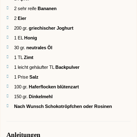
2
sehr reife
Bananen
2
Eier
200
gr.
griechischer Joghurt
1
EL
Honig
30
gr.
neutrales Öl
1
TL
Zimt
1
leicht gehäufter TL
Backpulver
1
Prise
Salz
100
gr.
Haferflocken blütenzart
150
gr.
Dinkelmehl
Nach Wunsch Schokotröpfchen oder Rosinen
Anleitungen