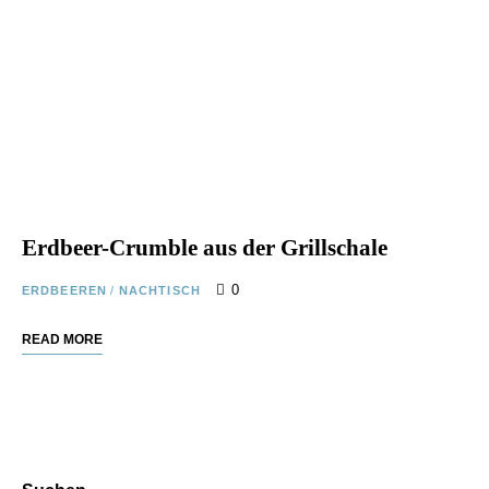
Erdbeer-Crumble aus der Grillschale
0
ERDBEEREN
/
NACHTISCH
READ MORE