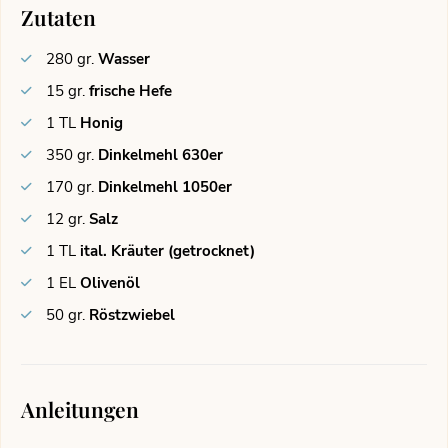
Zutaten
280
gr.
Wasser
15
gr.
frische Hefe
1
TL
Honig
350
gr.
Dinkelmehl 630er
170
gr.
Dinkelmehl 1050er
12
gr.
Salz
1
TL
ital. Kräuter (getrocknet)
1
EL
Olivenöl
50
gr.
Röstzwiebel
Anleitungen