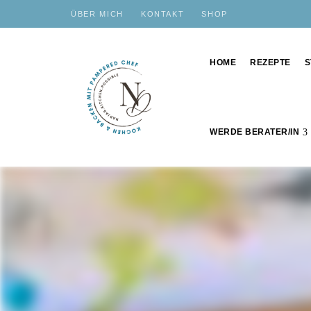
ÜBER MICH
KONTAKT
SHOP
HOME
REZEPTE
S
WERDE BERATER/IN
Schnelle,
nadjas.kitchen.possible
einfache
und
leckere
Rezepte