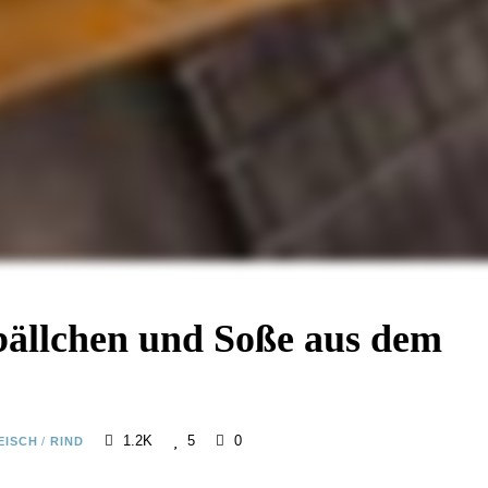
bällchen und Soße aus dem
1.2K
5
0
EISCH
/
RIND