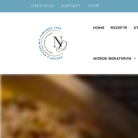
ÜBER MICH
KONTAKT
SHOP
HOME
REZEPTE
S
WERDE BERATER/IN
Schnelle,
nadjas.kitchen.possible
einfache
und
leckere
Rezepte