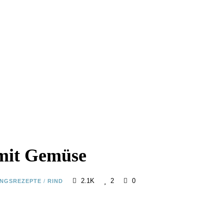
 mit Gemüse
2.1K
2
0
INGSREZEPTE
/
RIND