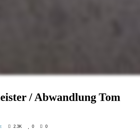
eister / Abwandlung Tom
2.3K
0
0
E