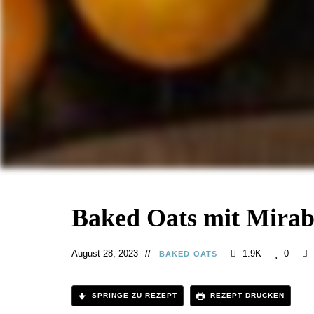
Baked Oats mit Mirab
August 28, 2023
1.9K
0
BAKED OATS
SPRINGE ZU REZEPT
REZEPT DRUCKEN